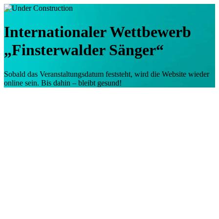
Internationaler Wettbewerb
„Finsterwalder Sänger“
Sobald das Veranstaltungsdatum feststeht, wird die Website wieder
online sein. Bis dahin – bleibt gesund!